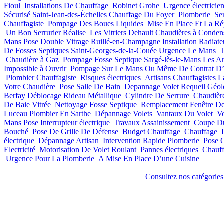
Fioul
Installations De Chauffage
Robinet Grohe
Urgence électricie
Sécurisé Saint-Jean-des-Échelles
Chauffage Du Foyer
Plomberie
Se
Chauffagiste
Pompage Des Boues Liquides
Mise En Place Et La Ré
Un Bon Serrurier Réalise
Les Vitriers Dehault
Chaudières à Conden
Mans
Pose Double Vitrage Ruillé-en-Champagne
Installation Radiat
De Fosses Septiques Saint-Georges-de-la-Couée
Urgence Le Mans
T
Chaudière à Gaz
Pompage Fosse Septique Sargé-lès-le-Mans
Les Ar
Impossible à Ouvrir
Pompage Sur Le Mans Ou Même De Contrat D’
Plombier Chauffagiste
Risques électriques
Artisans Chauffagistes L
Votre Chaudière
Pose Salle De Bain
Depannage Volet Requeil
Géol
Berfay
Déblocage Rideau Métallique
Cylindre De Serrure
Chaudièr
De Baie Vitrée
Nettoyage Fosse Septique
Remplacement Fenêtre De
Luceau
Plombier En Sarthe
Dépannage Volets
Vantaux Du Volet
V
Mans
Pose Interrupteur électrique
Travaux Assainissement
Coupe D
Bouché
Pose De Grille De Défense
Budget Chauffage
Chauffage
électrique
Dépannage Artisan
Intervention Rapide Plomberie
Pose C
Electricité
Motorisation De Volet Roulant
Pannes électriques
Chauff
Urgence Pour La Plomberie
A Mise En Place D’une Cuisine
Consultez nos catégories