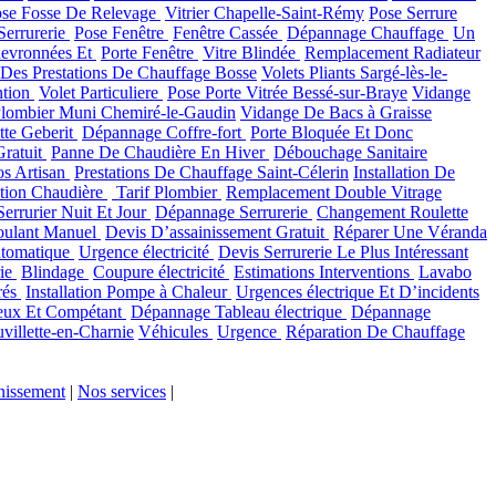
se Fosse De Relevage
Vitrier Chapelle-Saint-Rémy
Pose Serrure
Serrurerie
Pose Fenêtre
Fenêtre Cassée
Dépannage Chauffage
Un
Chevronnées Et
Porte Fenêtre
Vitre Blindée
Remplacement Radiateur
Des Prestations De Chauffage Bosse
Volets Pliants Sargé-lès-le-
ntion
Volet Particuliere
Pose Porte Vitrée Bessé-sur-Braye
Vidange
lombier Muni Chemiré-le-Gaudin
Vidange De Bacs à Graisse
tte Geberit
Dépannage Coffre-fort
Porte Bloquée Et Donc
Gratuit
Panne De Chaudière En Hiver
Débouchage Sanitaire
os Artisan
Prestations De Chauffage Saint-Célerin
Installation De
tion Chaudière
Tarif Plombier
Remplacement Double Vitrage
Serrurier Nuit Et Jour
Dépannage Serrurerie
Changement Roulette
oulant Manuel
Devis D’assainissement Gratuit
Réparer Une Véranda
utomatique
Urgence électricité
Devis Serrurerie Le Plus Intéressant
rie
Blindage
Coupure électricité
Estimations Interventions
Lavabo
rés
Installation Pompe à Chaleur
Urgences électrique Et D’incidents
leux Et Compétant
Dépannage Tableau électrique
Dépannage
uvillette-en-Charnie
Véhicules
Urgence
Réparation De Chauffage
nissement
|
Nos services
|