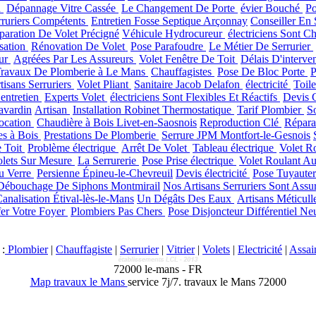
n
Dépannage Vitre Cassée
Le Changement De Porte
évier Bouché
Po
rruriers Compétents
Entretien Fosse Septique Arçonnay
Conseiller En 
paration De Volet Précigné
Véhicule Hydrocureur
électriciens Sont 
sation
Rénovation De Volet
Pose Parafoudre
Le Métier De Serrurier
eur
Agréées Par Les Assureurs
Volet Fenêtre De Toit
Délais D'interve
ravaux De Plomberie à Le Mans
Chauffagistes
Pose De Bloc Porte
P
tisans Serruriers
Volet Pliant
Sanitaire Jacob Delafon
électricité
Toile
entretien
Experts Volet
électriciens Sont Flexibles Et Réactifs
Devis 
avardin
Artisan
Installation Robinet Thermostatique
Tarif Plombier
S
ocation
Chaudière à Bois Livet-en-Saosnois
Reproduction Clé
Répara
es à Bois
Prestations De Plomberie
Serrure JPM Montfort-le-Gesnois
 Toit
Problème électrique
Arrêt De Volet
Tableau électrique
Volet R
olets Sur Mesure
La Serrurerie
Pose Prise électrique
Volet Roulant A
u Verre
Persienne Épineu-le-Chevreuil
Devis électricité
Pose Tuyaute
Débouchage De Siphons Montmirail
Nos Artisans Serruriers Sont Assu
analisation Étival-lès-le-Mans
Un Dégâts Des Eaux
Artisans Méticul
er Votre Foyer
Plombiers Pas Chers
Pose Disjoncteur Différentiel Ne
:
Plombier
|
Chauffagiste
|
Serrurier
|
Vitrier
|
Volets
|
Electricité
|
Assai
72000
le-mans
-
FR
Map travaux le Mans
service 7j/7.
travaux le Mans 72000