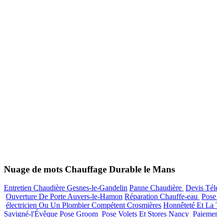
Nuage de mots Chauffage Durable le Mans
Entretien Chaudière Gesnes-le-Gandelin
Panne Chaudière
Devis Té
Ouverture De Porte Auvers-le-Hamon
Réparation Chauffe-eau
Pose
électricien Ou Un Plombier Compétent Crosmières
Honnêteté Et La 
Savigné-l'Évêque
Pose Groom
Pose Volets Et Stores Nancy
Paieme