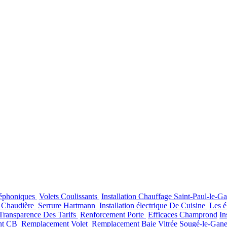
léphoniques
Volets Coulissants
Installation Chauffage Saint-Paul-le-Ga
 Chaudière
Serrure Hartmann
Installation électrique De Cuisine
Les é
Transparence Des Tarifs
Renforcement Porte
Efficaces Champrond
In
nt CB
Remplacement Volet
Remplacement Baie Vitrée Sougé-le-Gane