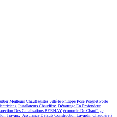
ultier
Meilleurs Chauffagistes Sillé-le-Philippe
Pose Poignet Porte
lectriciens
Installateurs Chaudière
Détartrage En Profondeur
spection Des Canalisations BERNAY
économie De Chauffage
lon
Travaux
Assurance Défauts Construction Lavardin
Chaudière à