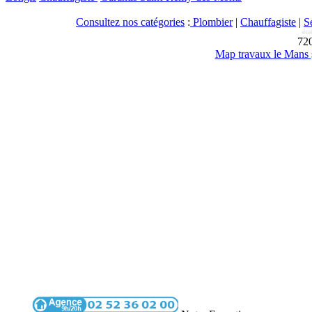
Consultez nos catégories
:
Plombier
|
Chauffagiste
|
S
72
Map travaux le Mans