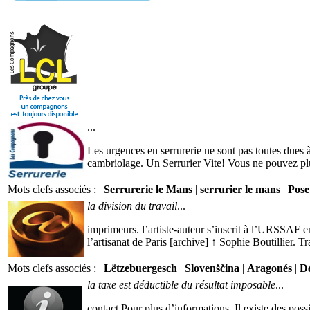
...
Les urgences en serrurerie ne sont pas toutes dues 
cambriolage. Un Serrurier Vite! Vous ne pouvez plus
Mots clefs associés : |
Serrurerie le Mans
|
serrurier le mans
|
Pose
la division du travail
...
imprimeurs. l’artiste-auteur s’inscrit à l’URSSAF en
l’artisanat de Paris [archive] ↑ Sophie Boutillier. Tra
Mots clefs associés : |
Lëtzebuergesch
|
Slovenščina
|
Aragonés
|
D
la taxe est déductible du résultat imposable
...
contact Pour plus d’informations. Il existe des pos