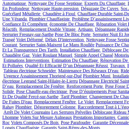
Automatique
Nettoyage De Fosse Septique
Experts Du Chauffage
En Profondeur
Nettoyage Haute-pression
Dégazage De Cuves
Sos 
Guécélard
Métallerie
Chaudière à Fioul
Chauffage Durable Saint-De
Une Véranda
Plombier Chauffagiste
Problème D’assainissement Liv
Confiance Et Compétent
économie De Chauffage
Réparation Volet 
Réactifs
Remplacement Double Vitrage
Artisans
Dépannage Rapid
Serrurier Fresnay-sur-Sarthe
Pose De Bloc Porte
Serrurier Nuit Et J
Trangé
Volet Déformé
Délais D'intervention
Nettoyage Fosse Septi
Courant
Serrurier Saint-Maixent
Le Mans Roullée
Puissance De Cha
Et La Transparence Des Tarifs
Installation Chauffage
Déblocage De
Chaudière Gaz
Volet Roulant Manuel
Simple Appel Chassé
Motoris
Estimations Interventions
Estimation Du Chauffage
Rénovation De
Et Polluées
Qualité Et Efficacité D’un Dépannage Réussi
Travaux
Tableau électrique Schneider
Maintenance Des Réseaux D'eau
Ride
Urgence Assainissement Thorigné-sur-Dué
Plombier Muni
Installa
électrique Legrand Saint-Hilaire-le-Lierru
Dépannage Electricité Sain
D’eau
Remplacement De Fenêtre
Renforcement Porte
Pose Fosse 
Solide
Pose Chauffe-eau électrique
Pose D’équipements Pour Sanita
Et De Qualité Fercé-sur-Sarthe
Tarif Plombier
Changement De Chau
De Fuites D'eau
Remplacement Fenêtre
Le Volet
Remplacement Fen
Rahay
Plombier
Dégorgement Colonne
Raccordement Tout à L’égo
Arrêt De Volet Courgains
Les Serrures Prévelles
Déblocage Rideau 
Lhomme
Volets Sur Mesure Aulneaux
Prestations Importantes
Cami
Roc
Volets Composés De Bois
Pose Parafoudre
Garantie Décennal
Longis
Chauffagiste
Garantis Saint-Rémy-des-Monts