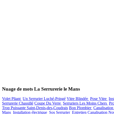
Nuage de mots La Serrurerie le Mans
Volet Pliant
Un Serrurier Luché-Pringé
Vitre Blindée
Pose Vitre
Ins
Serrurerie Chassillé
Coupe Du Verre
Serruriers Les Moins Chers
Pr
Trop Puissante Saint-Denis-des-Coudrais
Bon Plombier
Canalisatio
Mans
Installation électrique
Sos Serrurier
Entretien Canalisation N