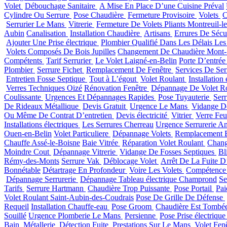
Volet
Débouchage Sanitaire
A Mise En Place D’une Cuisine Préval
Cylindre Ou Serrure
Pose Chaudière
Fermeture Provisoire
Volets
C
Serrurier Le Mans
Vitrerie
Fermeture De Volets Pliants Montreuil-l
Aubin
Canalisation
Installation Chaudière
Artisans
Errures De Sécur
Ajouter Une Prise électrique
Plombier Qualifié Dans Les Délais Le
Volets Composés De Bois Jupilles
Changement De Chaudière Mont-S
Compétents
Tarif Serrurier
Le Volet Laigné-en-Belin
Porte D’entrée
Plombier
Serrure Fichet
Remplacement De Fenêtre
Services De Ser
Entretien Fosse Septique
Tout à L’égout
Volet Roulant
Installation
Verres Techniques Oizé
Rénovation Fenêtre
Dépannage De Volet R
Coulissante
Urgences Et Dépannages Rapides
Pose Tuyauterie
Ser
De Rideaux Métallique
Devis Gratuit
Urgence Le Mans
Vidange D
Ou Même De Contrat D’entretien
Devis électricité
Vitrier
Verre Feu
Installations électriques
Les Serrures Cherreau
Urgence Serrurerie A
Ouen-en-Belin
Volet Particuliere
Dépannage Volets
Remplacement B
Chauffe Assé-le-Boisne
Baie Vitrée
Réparation Volet Roulant
Chang
Moindre Cout
Dépannage Vitrerie
Vidange De Fosses Septiques
Bl
Rémy-des-Monts
Serrure Vak
Déblocage Volet
Arrêt De La Fuite 
Bonnétable
Détartrage En Profondeur
Voire Les Volets
Compétence 
Dépannage Serrurerie
Dépannage Tableau électrique Champrond
Se
Tarifs
Serrure Hartmann
Chaudière Trop Puissante
Pose Portail
Pa
Volet Roulant Saint-Aubin-des-Coudrais
Pose De Grille De Défense
Requeil
Installation Chauffe-eau
Pose Groom
Chaudière Est Tombé
Souillé
Urgence Plomberie Le Mans
Persienne
Pose Prise électriqu
Bain
Métallerie
Détection Fuite
Prestations Sur Le Mans
Volet Fen