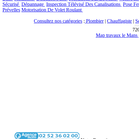
Sécurisé
Dépannage
Inspection Télévisé Des Canalisations
Pose Fe
Prévelles
Motorisation De Volet Roulant
Consultez nos catégories
:
Plombier
|
Chauffagiste
|
S
72
Map travaux le Mans