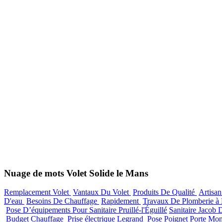
Nuage de mots Volet Solide le Mans
Remplacement Volet
Vantaux Du Volet
Produits De Qualité
Artisa
D'eau
Besoins De Chauffage
Rapidement
Travaux De Plomberie à
Pose D’équipements Pour Sanitaire Pruillé-l'Éguillé
Sanitaire Jacob
Budget Chauffage
Prise électrique Legrand
Pose Poignet Porte Mon